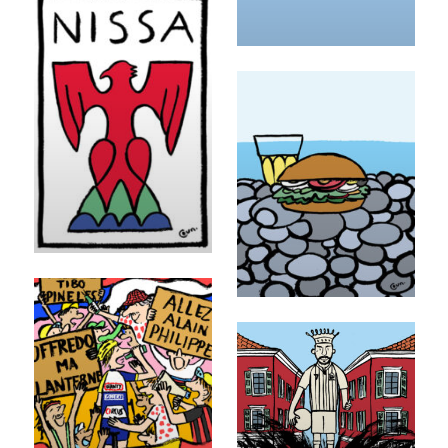
o
r
e
M
o
r
e
M
o
M
r
o
e
r
e