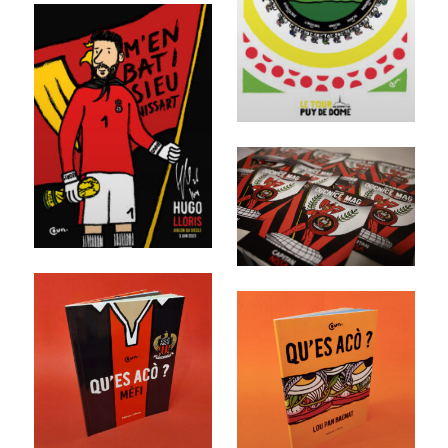
M
o
r
e
M
o
r
e
M
M
o
o
r
r
e
e