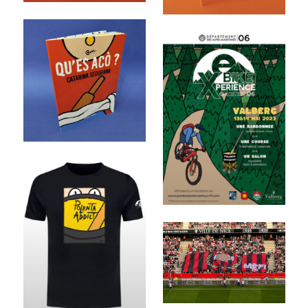
M
M
o
o
r
r
e
e
M
o
r
e
M
o
r
e