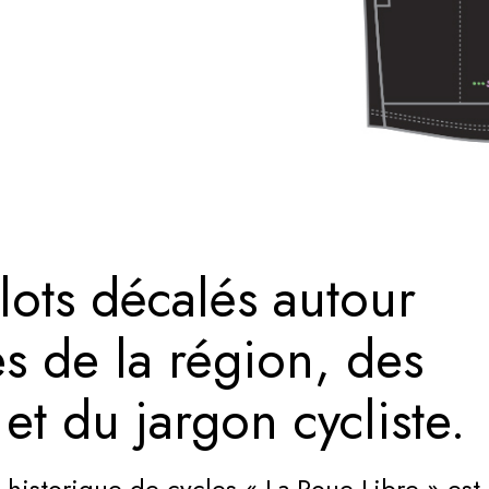
lots décalés autour
s de la région, des
t du jargon cycliste.
 historique de cycles « La Roue Libre » est