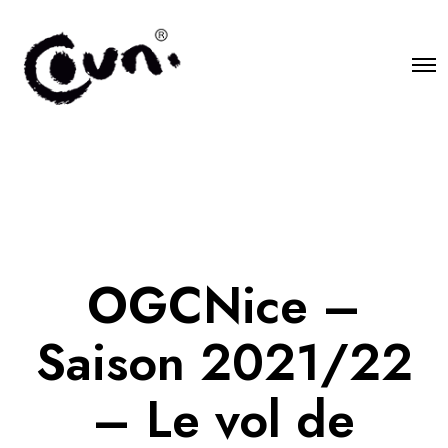
O
p
e
n
M
e
n
u
OGCNice –
Saison 2021/22
– Le vol de