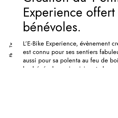
Experience offert 
bénévoles.
L’E-Bike Experience, évènement cré
Tw
est connu pour ses sentiers fabule
Fb
aussi pour sa polenta au feu de b
les bénévoles qui cuisinent chaque
shirt autour de ce plat typique pié