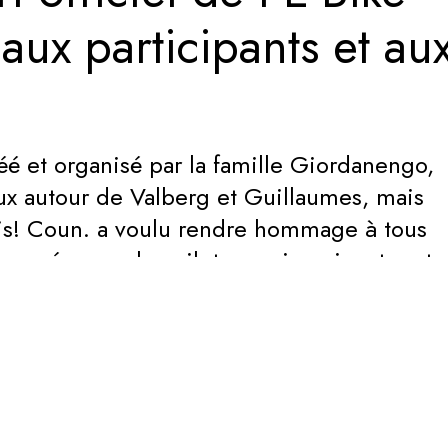
aux participants et au
é et organisé par la famille Giordanengo,
ux autour de Valberg et Guillaumes, mais
ois! Coun. a voulu rendre hommage à tous
 année pour les pilotes en imaginant un t-
montais!