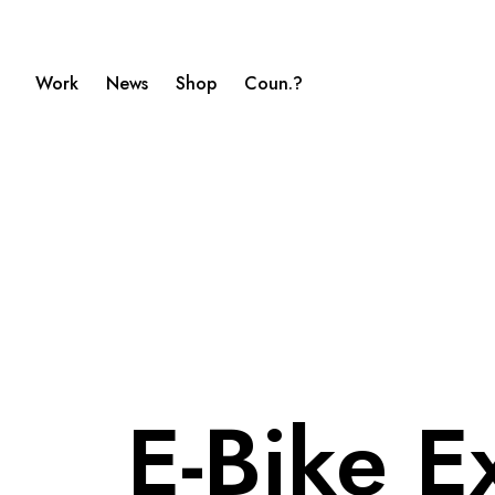
Work
News
Shop
Coun.?
E-Bike E