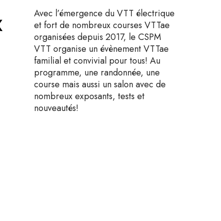
x
Avec l’émergence du VTT électrique
et fort de nombreux courses VTTae
organisées depuis 2017, le CSPM
VTT organise un évènement VTTae
familial et convivial pour tous! Au
programme, une randonnée, une
course mais aussi un salon avec de
nombreux exposants, tests et
nouveautés!
Client:
CSPMVTT / Département 06
Année:
2023
Voir le site officiel de l'évènement