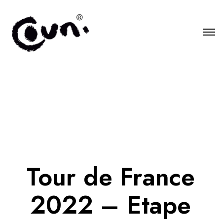
O
p
e
n
M
e
n
u
Tour de France
2022 – Etape