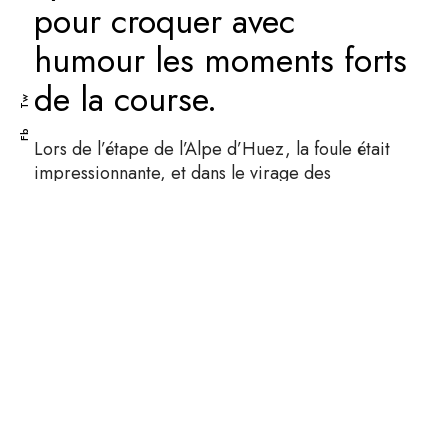
pour croquer avec
humour les moments forts
de la course.
Tw
Fb
Lors de l’étape de l’Alpe d’Huez, la foule était
impressionnante, et dans le virage des
hollandais, un cycliste professionnel belge
prendra même la bière tendue par un
supporter…!
Toute utilisation ou reproduction des images exposées sur ce site