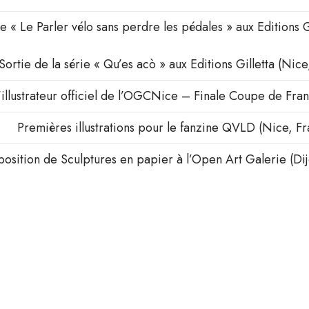
re « Le Parler vélo sans perdre les pédales » aux Editions G
Sortie de la série « Qu’es acò » aux Editions Gilletta (Nice
’illustrateur officiel de l’OGCNice – Finale Coupe de Fra
Premières illustrations pour le fanzine QVLD (Nice, F
position de Sculptures en papier à l’Open Art Galerie (Di
Designer Produit FreeLance (Dijon, France)
a société Leoseven – design & conception objets carbone
Designer Produit Beta Motors Spa (Florence, Italie