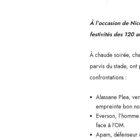
À l’occasion de Nic
festivités des 120 a
À chaude soirée, cha
parvis du stade, on
confrontations :
Alassane Plea, ve
empreinte bon no
Everson, l’homme q
face à l’OM.
Apam, défenseur n