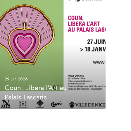
n
L
b
e
a
A
29 juin 2026
Coun. Libera l’Art au
a
Palais Lascaris
u
P
a
a