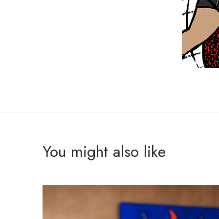
You might also like
L
a
v