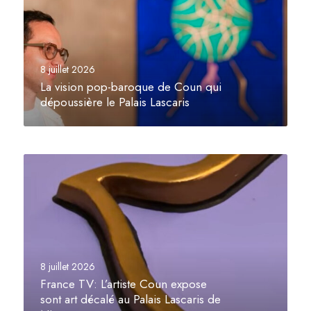
s
i
o
n
8 juillet 2026
p
La vision pop-baroque de Coun qui
o
dépoussière le Palais Lascaris
p
-
b
F
a
r
r
a
o
n
q
c
u
e
e
T
d
8 juillet 2026
V
e
France TV: L’artiste Coun expose
:
C
sont art décalé au Palais Lascaris de