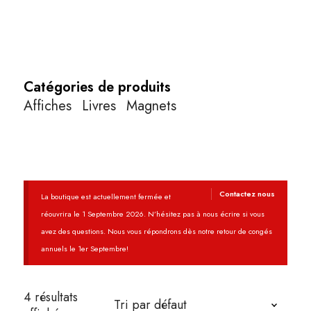
Catégories de produits
Affiches
Livres
Magnets
Contactez nous
La boutique est actuellement fermée et
réouvrira le 1 Septembre 2026. N’hésitez pas à nous écrire si vous
avez des questions. Nous vous répondrons dès notre retour de congés
annuels le 1er Septembre!
4 résultats