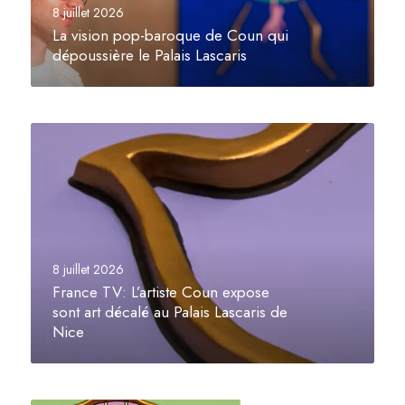
n
8 juillet 2026
p
La vision pop-baroque de Coun qui
o
dépoussière le Palais Lascaris
p
-
b
F
a
r
r
a
o
n
q
c
u
e
e
T
d
8 juillet 2026
V
e
France TV: L’artiste Coun expose
:
C
sont art décalé au Palais Lascaris de
L
Nice
o
’
u
a
n
r
q