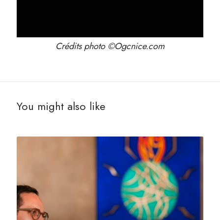
Crédits photo ©Ogcnice.com
You might also like
L
a
v
i
s
i
o