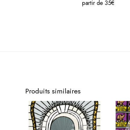
partir de 35€
Produits similaires
A
A
f
f
f
f