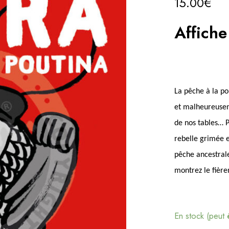
15.00
€
Affich
La pêche à la po
et malheureuseme
de nos tables… P
rebelle grimée 
pêche ancestrale.
montrez le fière
En stock (peut