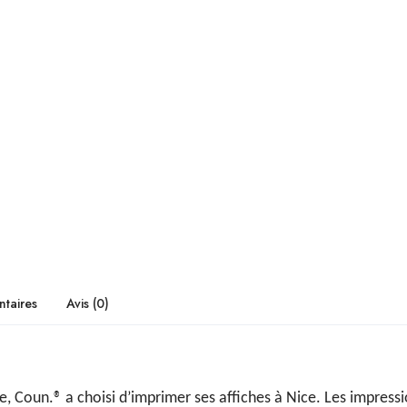
I
B
E
R
A
L
A
P
O
U
T
I
N
A
taires
Avis (0)
e, Coun.® a choisi d’imprimer ses affiches à Nice. Les impressi