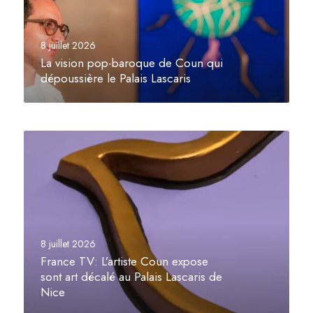
i
o
n
8 juillet 2026
p
La vision pop-baroque de Coun qui
o
dépoussière le Palais Lascaris
p
-
b
F
a
r
r
a
o
n
q
c
u
e
e
T
d
8 juillet 2026
V
e
France TV: L’artiste Coun expose
:
C
sont art décalé au Palais Lascaris de
L
Nice
o
’
u